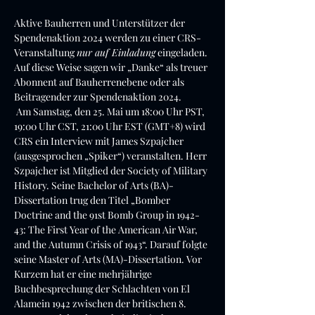
Aktive Bauherren und Unterstützer der 
Spendenaktion 2024 werden zu einer CRS-
Veranstaltung 
nur auf Einladung
 eingeladen. 
Auf diese Weise sagen wir „Danke“ als treuer 
Abonnent auf Bauherrenebene oder als 
Beitragender zur Spendenaktion 2024.
 Am Samstag, den 25. Mai um 18:00 Uhr PST, 
19:00 Uhr CST, 21:00 Uhr EST (GMT+8) wird 
CRS ein Interview mit James Szpajcher 
(ausgesprochen „Spiker“) veranstalten. Herr 
Szpajcher ist Mitglied der Society of Military 
History. Seine Bachelor of Arts (BA)-
Dissertation trug den Titel „Bomber 
Doctrine and the 91st Bomb Group in 1942-
43: The First Year of the American Air War, 
and the Autumn Crisis of 1943“. Darauf folgte 
seine Master of Arts (MA)-Dissertation. Vor 
Kurzem hat er eine mehrjährige 
Buchbesprechung der Schlachten von El 
Alamein 1942 zwischen der britischen 8. 