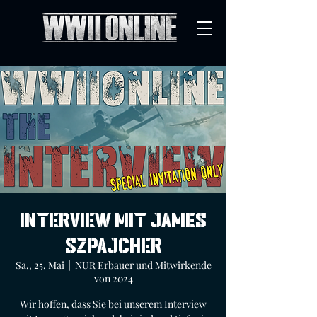
Interview mit James
Szpajcher
Sa., 25. Mai
  |  
NUR Erbauer und Mitwirkende
von 2024
Wir hoffen, dass Sie bei unserem Interview