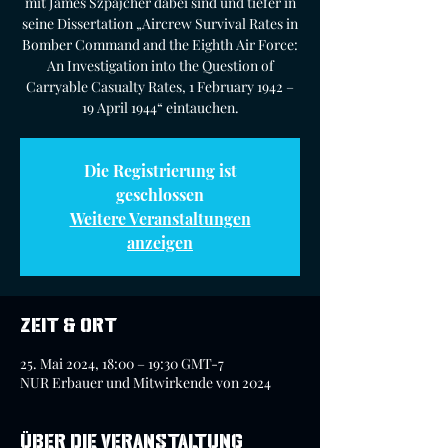
mit James Szpajcher dabei sind und tiefer in
seine Dissertation „Aircrew Survival Rates in
Bomber Command and the Eighth Air Force:
An Investigation into the Question of
Carryable Casualty Rates, 1 February 1942 –
19 April 1944“ eintauchen.
Die Registrierung ist
geschlossen
Weitere Veranstaltungen
anzeigen
Zeit & Ort
25. Mai 2024, 18:00 – 19:30 GMT-7
NUR Erbauer und Mitwirkende von 2024
Über die Veranstaltung