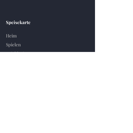
Speisekarte
Heim
Spielen
Spieldesign
Ressourcen
Baupläne
Engpass
Servicebedingungen