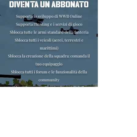
DIVENTA UN ABBONATO
Supporta lo sviluppo di WWII Online
Supporta l'hosting e i servizi di gioco
Sblocca tutte le armi standard della fanteria
Sblocca tutti i veicoli (aerei, terrestri e
marittimi)
Sblocca la creazione della squadra: comanda il
tuo equipaggio
Sblocca tutti i forum e le funzionalità della
community
Sblocca le personalizzazioni speciali delle
decalcomanie dei veicoli
Ottieni il massimo grado nel gioco per il tuo
avatar
E molto altro ancora!