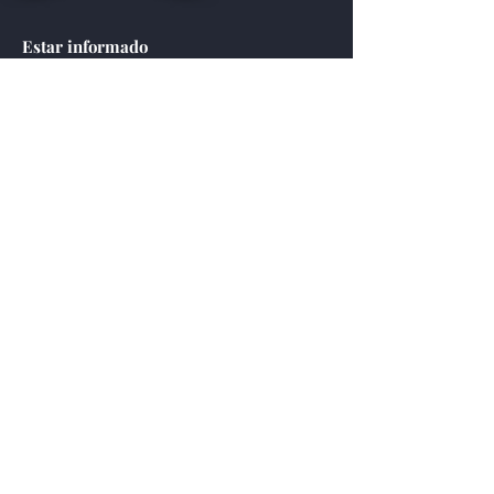
Estar informado
Obtenga las últimas noticias de WWII
Online HQ.
Email
Submit
Menú