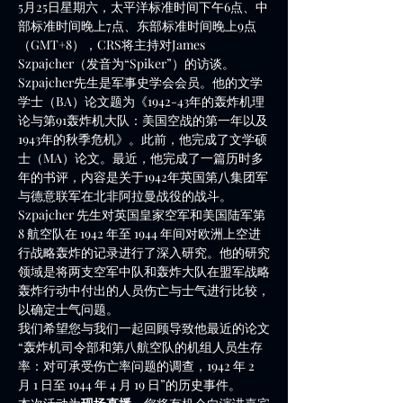
5月25日星期六，太平洋标准时间下午6点、中
部标准时间晚上7点、东部标准时间晚上9点
（GMT+8），CRS将主持对James 
Szpajcher（发音为“Spiker”）的访谈。
Szpajcher先生是军事史学会会员。他的文学
学士（BA）论文题为《1942-43年的轰炸机理
论与第91轰炸机大队：美国空战的第一年以及
1943年的秋季危机》。此前，他完成了文学硕
士（MA）论文。最近，他完成了一篇历时多
年的书评，内容是关于1942年英国第八集团军
与德意联军在北非阿拉曼战役的战斗。
Szpajcher 先生对英国皇家空军和美国陆军第 
8 航空队在 1942 年至 1944 年间对欧洲上空进
行战略轰炸的记录进行了深入研究。他的研究
领域是将两支空军中队和轰炸大队在盟军战略
轰炸行动中付出的人员伤亡与士气进行比较，
以确定士气问题。
我们希望您与我们一起回顾导致他最近的论文
“轰炸机司令部和第八航空队的机组人员生存
率：对可承受伤亡率问题的调查，1942 年 2 
月 1 日至 1944 年 4 月 19 日”的历史事件。